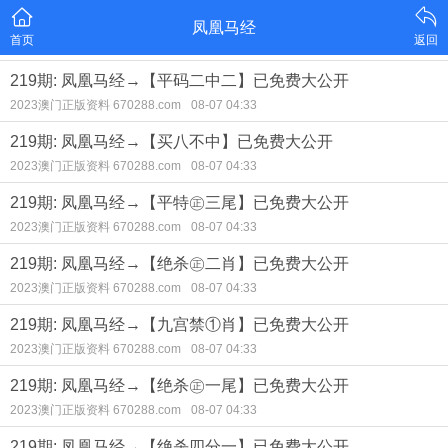
凤凰马经
首页
返回
219期: 凤凰马经→【平码二中二】已免费大公开
2023澳门正版资料 670288.com
08-07 04:33
219期: 凤凰马经→【买八不中】已免费大公开
2023澳门正版资料 670288.com
08-07 04:33
219期: 凤凰马经→【平特㊣三尾】已免费大公开
2023澳门正版资料 670288.com
08-07 04:33
219期: 凤凰马经→【绝杀㊣二肖】已免费大公开
2023澳门正版资料 670288.com
08-07 04:33
219期: 凤凰马经→【九宫禁①肖】已免费大公开
2023澳门正版资料 670288.com
08-07 04:33
219期: 凤凰马经→【绝杀㊣一尾】已免费大公开
2023澳门正版资料 670288.com
08-07 04:33
219期: 凤凰马经→【绝杀四分一】已免费大公开