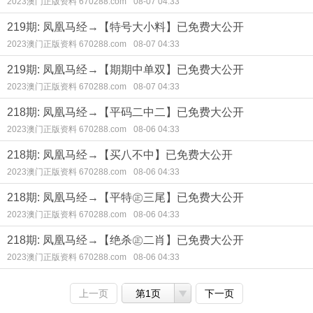
2023澳门正版资料 670288.com
08-07 04:33
219期: 凤凰马经→【特号大小料】已免费大公开
2023澳门正版资料 670288.com
08-07 04:33
219期: 凤凰马经→【期期中单双】已免费大公开
2023澳门正版资料 670288.com
08-07 04:33
218期: 凤凰马经→【平码二中二】已免费大公开
2023澳门正版资料 670288.com
08-06 04:33
218期: 凤凰马经→【买八不中】已免费大公开
2023澳门正版资料 670288.com
08-06 04:33
218期: 凤凰马经→【平特㊣三尾】已免费大公开
2023澳门正版资料 670288.com
08-06 04:33
218期: 凤凰马经→【绝杀㊣二肖】已免费大公开
2023澳门正版资料 670288.com
08-06 04:33
上一页
第1页
下一页