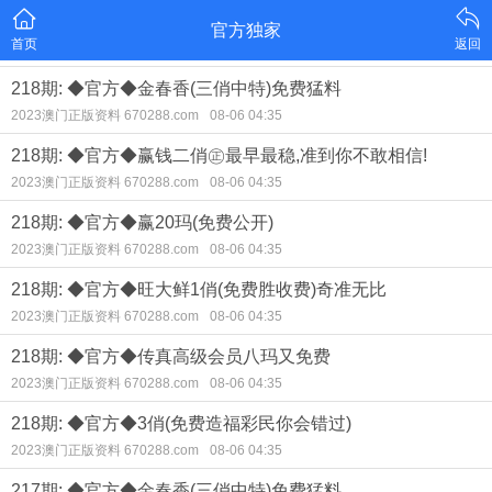
官方独家
首页
返回
218期: ◆官方◆金春香(三俏中特)免费猛料
2023澳门正版资料 670288.com
08-06 04:35
218期: ◆官方◆赢钱二俏㊣最早最稳,准到你不敢相信!
2023澳门正版资料 670288.com
08-06 04:35
218期: ◆官方◆赢20玛(免费公开)
2023澳门正版资料 670288.com
08-06 04:35
218期: ◆官方◆旺大鲜1俏(免费胜收费)奇准无比
2023澳门正版资料 670288.com
08-06 04:35
218期: ◆官方◆传真高级会员八玛又免费
2023澳门正版资料 670288.com
08-06 04:35
218期: ◆官方◆3俏(免费造福彩民你会错过)
2023澳门正版资料 670288.com
08-06 04:35
217期: ◆官方◆金春香(三俏中特)免费猛料