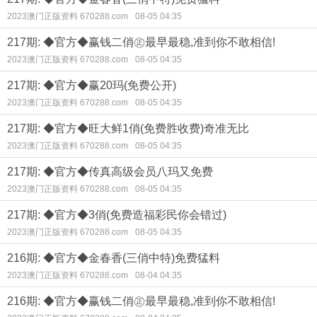
2023澳门正版资料 670288.com
08-05 04:35
217期: ◆官方◆赢钱二俏㊣最早最稳,准到你不敢相信!
2023澳门正版资料 670288.com
08-05 04:35
217期: ◆官方◆赢20玛(免费公开)
2023澳门正版资料 670288.com
08-05 04:35
217期: ◆官方◆旺大鲜1俏(免费胜收费)奇准无比
2023澳门正版资料 670288.com
08-05 04:35
217期: ◆官方◆传真高级会员八玛又免费
2023澳门正版资料 670288.com
08-05 04:35
217期: ◆官方◆3俏(免费造福彩民你会错过)
2023澳门正版资料 670288.com
08-05 04:35
216期: ◆官方◆金春香(三俏中特)免费猛料
2023澳门正版资料 670288.com
08-04 04:35
216期: ◆官方◆赢钱二俏㊣最早最稳,准到你不敢相信!