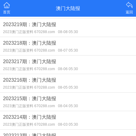
澳门大陆报
首页
返回
2023219期：澳门大陆报
2023澳门正版资料 670288.com
08-08 05:30
2023218期：澳门大陆报
2023澳门正版资料 670288.com
08-07 05:30
2023217期：澳门大陆报
2023澳门正版资料 670288.com
08-06 05:30
2023216期：澳门大陆报
2023澳门正版资料 670288.com
08-05 05:30
2023215期：澳门大陆报
2023澳门正版资料 670288.com
08-04 05:30
2023214期：澳门大陆报
2023澳门正版资料 670288.com
08-03 05:30
2023213期：澳门大陆报