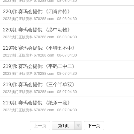
2023澳门正版资料 670288.com
08-08 04:30
220期: 赛玛会提供:《四肖仲特》
2023澳门正版资料 670288.com
08-08 04:30
220期: 赛玛会提供:《必中动物》
2023澳门正版资料 670288.com
08-08 04:30
219期: 赛玛会提供:《平特五不中》
2023澳门正版资料 670288.com
08-07 04:30
219期: 赛玛会提供:《平码二中二》
2023澳门正版资料 670288.com
08-07 04:30
219期: 赛玛会提供:《三个半单双》
2023澳门正版资料 670288.com
08-07 04:30
219期: 赛玛会提供:《绝杀一段》
2023澳门正版资料 670288.com
08-07 04:30
上一页
第1页
下一页