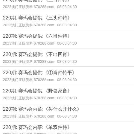
2023澳门正版资料 670288.com
08-08 04:30
220期: 赛玛会提供:《三头仲特》
2023澳门正版资料 670288.com
08-08 04:30
220期: 赛玛会提供:《六肖仲特》
2023澳门正版资料 670288.com
08-08 04:30
220期: 赛玛会提供:《不出四肖》
2023澳门正版资料 670288.com
08-08 04:30
220期: 赛玛会提供:《①肖仲特平》
2023澳门正版资料 670288.com
08-08 04:30
220期: 赛玛会提供:《野兽家畜》
2023澳门正版资料 670288.com
08-08 04:30
220期: 赛玛会内慕:《买什么开什么》
2023澳门正版资料 670288.com
08-08 04:30
220期: 赛玛会内慕:《单双仲特》